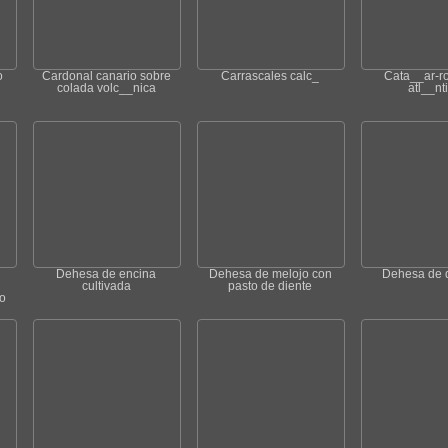
o
Cardonal canario sobre
Carrascales calc_
Cata__ar-r
colada volc__nica
atl__nt
n
Dehesa de encina
Dehesa de melojo con
Dehesa de 
cultivada
pasto de diente
o