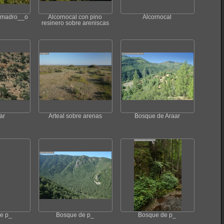
n madro__o
Alcornocal con pino
Alcornocal
resinero sobre areniscas
ar
Arteal sobre arenas
Bosque de Araar
e p_
Bosque de p_
Bosque de p_