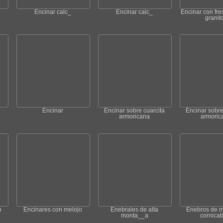
e
Encinar calc_
Encinar calc_
Encinar con fr
granit
Encinar
Encinar sobre cuarcita
Encinar sobre
armoricana
armoric
n
Encinares con melojo
Enebrales de alta
Enebros de m
monta__a
cornica