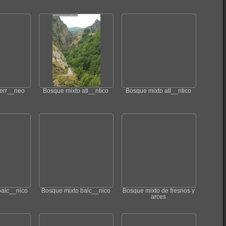
err__neo
Bosque mixto atl__ntico
Bosque mixto atl__ntico
balc__nico
Bosque mixto balc__nico
Bosque mixto de fresnos y
arces