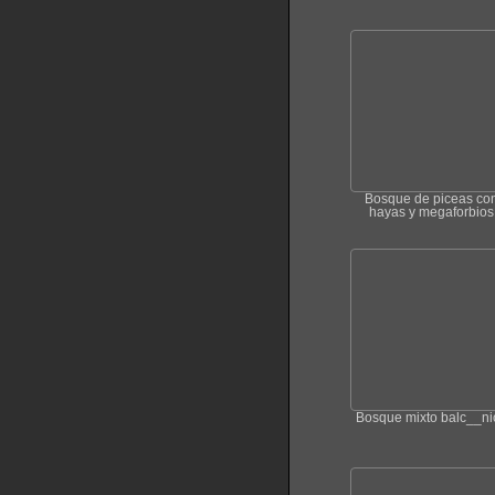
Bosque de piceas co
hayas y megaforbios
Bosque mixto balc__ni