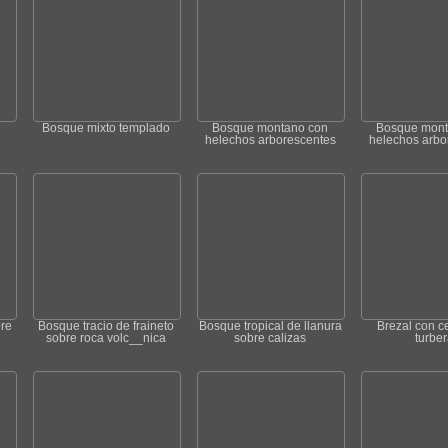
Bosque mixto templado
Bosque montano con
Bosque mont
helechos arborescentes
helechos arbo
re
Bosque tracio de fraineto
Bosque tropical de llanura
Brezal con c
sobre roca volc__nica
sobre calizas
turber