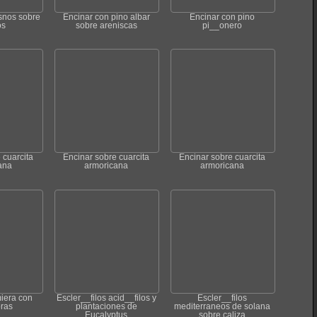
esnos sobre
Encinar con pino albar
Encinar con pino
os
sobre areniscas
pi__onero
 cuarcita
Encinar sobre cuarcita
Encinar sobre cuarcita
ana
armoricana
armoricana
iera con
Escler__filos acid__filos y
Escler__filos
bras
plantaciones de
mediterraneos de solana
Eucalyptus
sobre caliza