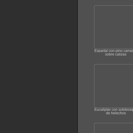
Espartal con pino carra
sobre calizas
Eucaliptar con sotobos
de helechos