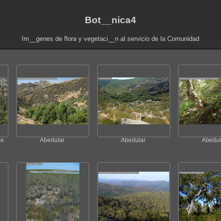
Bot__nica4
Im__genes de flora y vegetaci__n al servicio de la Comunidad
le
Abedular
Abedular
Abedul