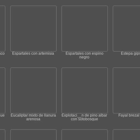
sco
Espartales con artemisia
Espartales con espino
Estepa gips
negro
que
Eucaliptar mixto de llanura
Explotaci__n de pino albar
Fayal brezal
arenosa
con sotobosque