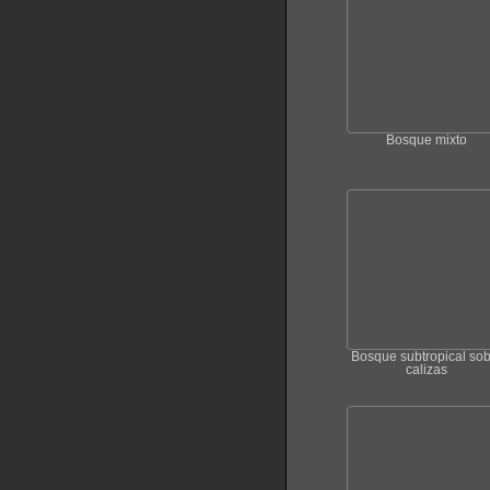
Bosque mixto
Bosque subtropical sob
calizas