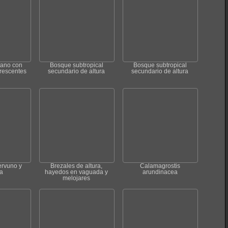
ano con
Bosque subtropical
Bosque subtropical
rescentes
secundario de altura
secundario de altura
ervuno y
Brezales de altura,
Calamagrostis
a
hayedos en vaguada y
arundinacea
melojares