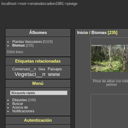
localhost->root->ornatodorcadion1981->piwigo
Álbumes
Inicio
/
Biomas
[235]
Plantas Vasculares
[5329]
Biomas
[235]
5564 fotos
Etiquetas relacionadas
Paisajes
Conservaci__n
Gea
Vegetaci__n
www
Pinar de albar con rob
Menú
peloso
Etiquetas
(248)
Buscar
Acerca de
Notificaciones
Autenticación