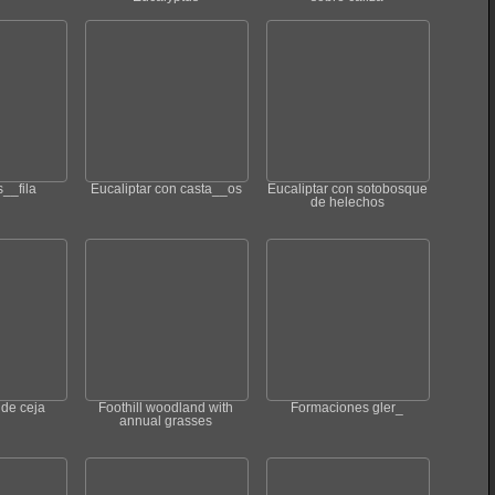
__fila
Eucaliptar con casta__os
Eucaliptar con sotobosque
de helechos
 de ceja
Foothill woodland with
Formaciones gler_
annual grasses