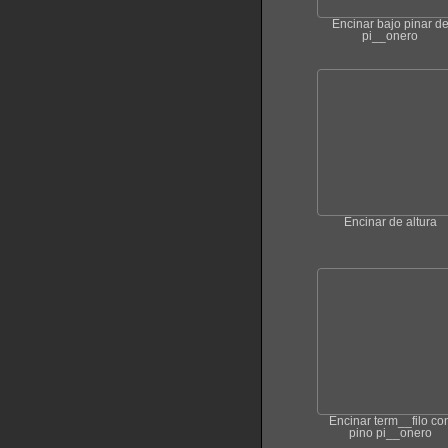
Encinar bajo pinar d
pi__onero
Encinar de altura
Encinar term__filo co
pino pi__onero