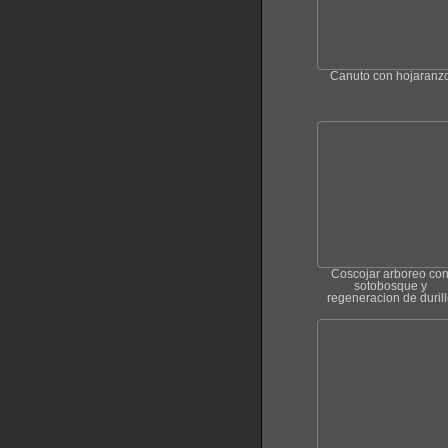
Canuto con hojaranz
Coscojar arboreo co
sotobosque y
regeneracion de durill