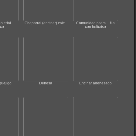
obledal
Chaparral (encinar) calc_
Comunidad psam__fila
ico
con helicriso
quejigo
Dehesa
Encinar adehesado